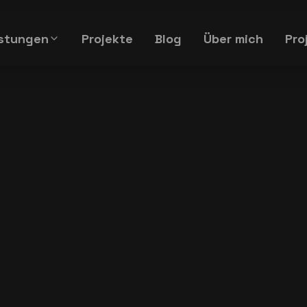
istungen
Projekte
Blog
Über mich
Pro
Webdesign &
SEO & KI-Auffindbarkeit
Entwicklung
Foto & Video
Logo & Branding